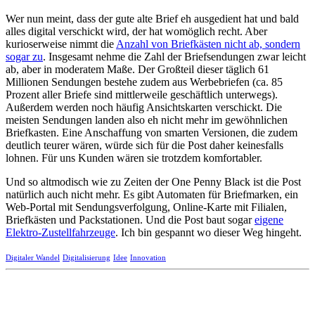
Wer nun meint, dass der gute alte Brief eh ausgedient hat und bald
alles digital verschickt wird, der hat womöglich recht. Aber
kurioserweise nimmt die
Anzahl von Briefkästen nicht ab, sondern
sogar zu
. Insgesamt nehme die Zahl der Briefsendungen zwar leicht
ab, aber in moderatem Maße. Der Großteil dieser täglich 61
Millionen Sendungen bestehe zudem aus Werbebriefen (ca. 85
Prozent aller Briefe sind mittlerweile geschäftlich unterwegs).
Außerdem werden noch häufig Ansichtskarten verschickt. Die
meisten Sendungen landen also eh nicht mehr im gewöhnlichen
Briefkasten. Eine Anschaffung von smarten Versionen, die zudem
deutlich teurer wären, würde sich für die Post daher keinesfalls
lohnen. Für uns Kunden wären sie trotzdem komfortabler.
Und so altmodisch wie zu Zeiten der One Penny Black ist die Post
natürlich auch nicht mehr. Es gibt Automaten für Briefmarken, ein
Web-Portal mit Sendungsverfolgung, Online-Karte mit Filialen,
Briefkästen und Packstationen. Und die Post baut sogar
eigene
Elektro-Zustellfahrzeuge
. Ich bin gespannt wo dieser Weg hingeht.
Digitaler Wandel
Digitalisierung
Idee
Innovation