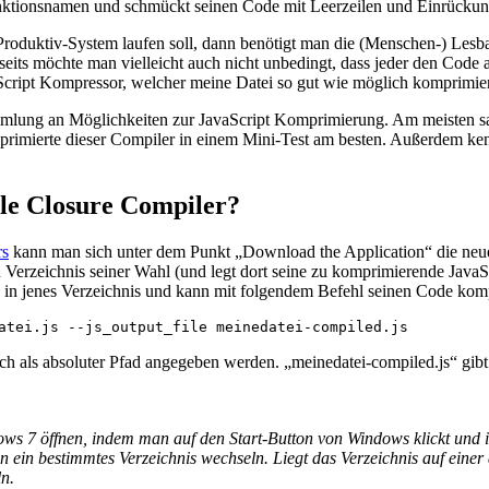
nktionsnamen und schmückt seinen Code mit Leerzeilen und Einrückun
Produktiv-System laufen soll, dann benötigt man die (Menschen-) Lesbar
seits möchte man vielleicht auch nicht unbedingt, dass jeder den Code
Script Kompressor, welcher meine Datei so gut wie möglich komprimier
ammlung an Möglichkeiten zur JavaScript Komprimierung. Am meisten sa
rimierte dieser Compiler in einem Mini-Test am besten. Außerdem ken
gle Closure Compiler?
rs
kann man sich unter dem Punkt „Download the Application“ die neue
 Verzeichnis seiner Wahl (und legt dort seine zu komprimierende JavaSc
n jenes Verzeichnis und kann mit folgendem Befehl seinen Code kom
ch als absoluter Pfad angegeben werden. „meinedatei-compiled.js“ gi
 7 öffnen, indem man auf den Start-Button von Windows klickt und i
n ein bestimmtes Verzeichnis wechseln. Liegt das Verzeichnis auf einer
ln.