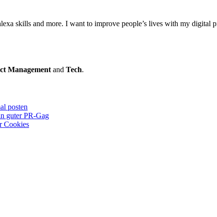
lexa skills and more. I want to improve people’s lives with my digital p
ct Management
and
Tech
.
al posten
in guter PR-Gag
r Cookies